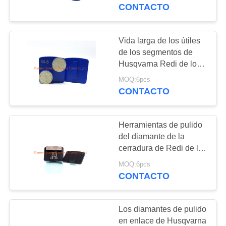
diamantes
CONTACTO
CONTROL
DE
Vida larga de los útiles
CALIDAD
de los segmentos de
Husqvarna Redi de los
diamantes redondos de
MOQ:6pcs
ÉNTRENOS
la cerradura
CONTACTO
EN
CONTACTO
Herramientas de pulido
CON
del diamante de la
cerradura de Redi de los
diamantes de
PIDA
MOQ:6pcs
Husqvarna del alto
CONTACTO
UNA
rendimiento
CITA
Los diamantes de pulido
en enlace de Husqvarna