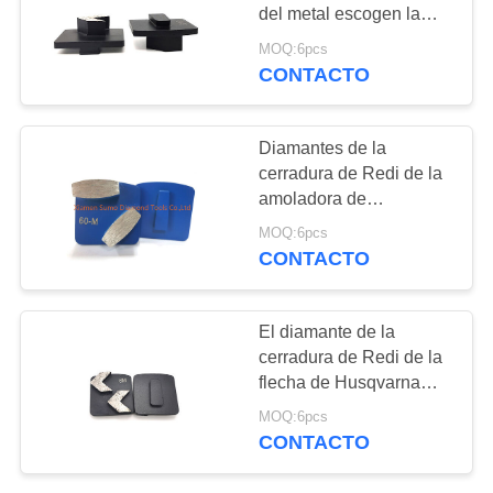
MAPA
del metal escogen la
cerradura Seg de Redi
DEL
MOQ:6pcs
de la flecha
CONTACTO
SITIO
POLÍTICA
Diamantes de la
cerradura de Redi de la
DE
amoladora de
PRIVACIDAD
Scanmaskin con
MOQ:6pcs
segmentos ovales de la
CONTACTO
forma
El diamante de la
cerradura de Redi de la
flecha de Husqvarna
divide vida larga
MOQ:6pcs
agresiva de los útiles en
CONTACTO
segmentos