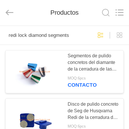
Tools
Co.,
Ltd.
Productos
All
Rights
Reserved.
Developed
by
HOGAR
ECER
redi lock diamond segments
PRODUCTOS
Segmentos de pulido
concretos del diamante
SOBRE
de la cerradura de las
NOSOTROS
herramientas V Seg
MOQ:6pcs
Redi de Scanmaskin
CONTACTO
VIAJE
DE
Disco de pulido concreto
de Seg de Husqvarna
LA
Redi de la cerradura del
FÁBRICA
botón doble azul de los
MOQ:6pcs