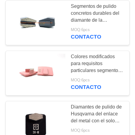
Segmentos de pulido
concretos durables del
diamante de la
cerradura de Redi de los
MOQ:6pcs
segmentos para la
CONTACTO
amoladora de
Schwamborn
Colores modificados
para requisitos
particulares segmentos
de pulido concretos de
MOQ:6pcs
la flecha de las
CONTACTO
herramientas de la
amoladora del piso
Diamantes de pulido de
Husqvarna del enlace
del metal con el solo
segmento del hexágono
MOQ:6pcs